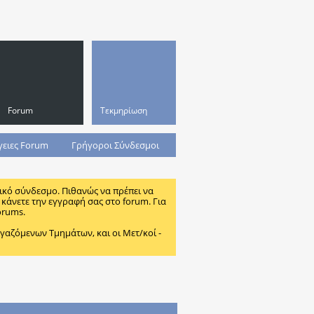
Forum
Τεκμηρίωση
γειες Forum
Γρήγοροι Σύνδεσμοι
ικό σύνδεσμο. Πιθανώς να πρέπει να
κάνετε την εγγραφή σας στο forum. Για
orums.
ζόμενων Τμημάτων, και οι Μετ/κοί -