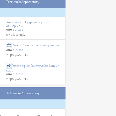
Τελευταία Δημοσίευση
Ανανεώσεις Εγγραφών για το
Χειμερινό...
από
eutuxia
5 Ημέρες Πρίν
Διακοπή λειτουργίας υπηρεσιών...
από
eutuxia
2 Εβδομάδες Πρίν
Υποτροφιες Οικογενείας Ιωάννη
και...
από
eutuxia
2 Εβδομάδες Πρίν
Τελευταία Δημοσίευση