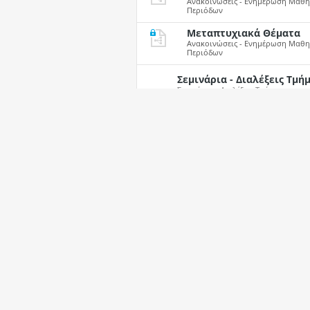
Ανακοινώσεις - Ενημέρωση Μαθημ
Περιόδων
Μεταπτυχιακά Θέματα
Ανακοινώσεις - Ενημέρωση Μαθημ
Περιόδων
Σεμινάρια - Διαλέξεις Τμ
Σεμινάρια - Διαλέξεις Τμήματος
Προσωπικό Τμήματος Μαθηματικών 
Ανακοινώσεις Θεμάτων Μελών ΔΕΠ Τμήματος 
Ανακοινώσεις Μελών ΔΕΠ 
Δημοσιεύσεις Εργασιών - Άρθρων - Α
Ανακοινώσεις Εξωτερικών
Δημοσιεύσεις Εργασιών - Άρθρων - Α