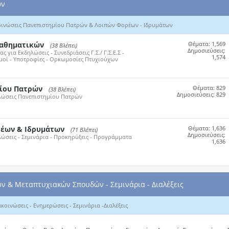
ών
οινώσεις Πανεπιστημίου Πατρών & Λοιπών Φορέων - Ιδρυμάτων
Μαθηματικών
Θέματα: 1,569
Εμφάνιση
(38 Βλέπει)
Δημοσιεύσεις:
 για Εκδηλώσεις - Συνεδριάσεις Γ.Σ./ Γ.Σ.Ε.Σ -
της
1,574
σμοί - Υποτροφίες - Ορκωμοσίες Πτυχιούχων
RSS
τροφοδότησης
του
forum
ίου Πατρών
Θέματα: 829
Εμφάνιση
(38 Βλέπει)
Δημοσιεύσεις: 829
ηλώσεις Πανεπιστημίου Πατρών
της
RSS
τροφοδότησης
του
forum
ρέων & Ιδρυμάτων
Θέματα: 1,636
Εμφάνιση
(71 Βλέπει)
Δημοσιεύσεις:
λώσεις - Σεμινάρια - Προκηρύξεις - Προγράμματα
της
1,636
RSS
τροφοδότησης
του
forum
ν & Μεταπτυχιακών Σπουδών - Σεμινάρια - Διαλέξεις
οινώσεις - Ενημερώσεις - Σεμινάρια -Διαλέξεις