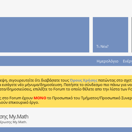
Τι Νέα?
Ημερολόγιο
Ενέρ
κεψη, σιγουρευτείτε ότι διαβάσατε τους
Όρους Χρήσης
πατώντας στο σχετ
α εισάγετε νέο μήνυμα/δημοσίευση. Πατήστε το σύνδεσμο πιο πάνω για να 
ατα/δημοσιεύσεις, επιλέξτε το Forum το οποίο θέλετε απο την λίστα των F
ς στο Forum έχουν
MONO
το Προσωπικό του Τμήματος/Προσωπικό Συνεργα
λούν επικουρικό έργο.
ωσης My.Math
μέρωσης My.Math.