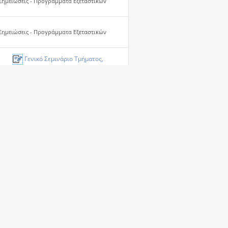
Σημειώσεις - Προγράμματα Εξεταστικών
Σημειώσεις - Προγράμματα Εξεταστικών
Γενικό Σεμινάριο Τμήματος,
Εαρινό...
από
kanellop
4 Εβδομάδες Πρίν
Τελευταία Δημοσίευση
Workshop and summer school in
Geometric...
από
roidos
22-05-2026
Ποτέ