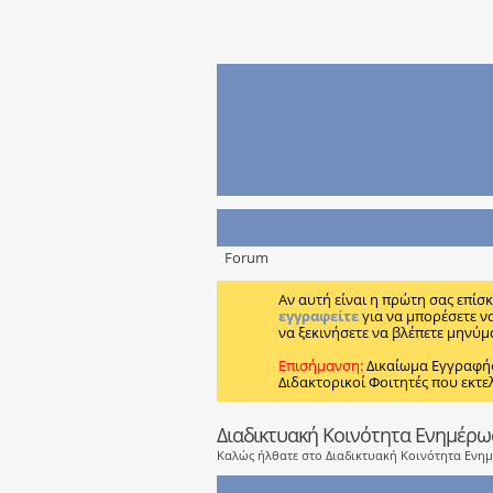
Forum
Αν αυτή είναι η πρώτη σας επίσ
εγγραφείτε
για να μπορέσετε ν
να ξεκινήσετε να βλέπετε μηνύμ
Επισήμανση:
Δικαίωμα Εγγραφή
Διδακτορικοί Φοιτητές που εκτε
Διαδικτυακή Κοινότητα Ενημέρ
Καλώς ήλθατε στο Διαδικτυακή Κοινότητα Ενη