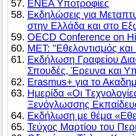
ENEA Υποτροφίες
Εκδηλώσεις για Μεταπτυ
στην Ελλάδα και στο Εξ
OECD Conference on Hig
MET: "Εθελοντισμός και 
Εκδήλωση Γραφείου Δια
Σπουδές, Έρευνα και Υπ
Erasmus+ για το Ακαδη
Ημερίδα «Οι Tεχνολογίε
Ξενόγλωσσης Εκπαίδευ
Εκδήλωση με θέμα «Εθελ
Τεύχος Μαρτίου του Πε