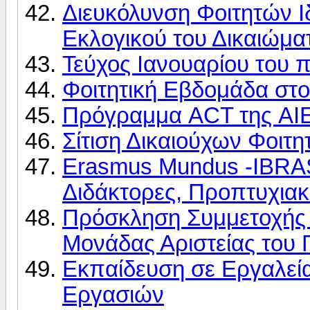
Διευκόλυνση Φοιτητών Ι
Εκλογικού του Δικαιώμα
Τεύχος Ιανουαρίου του
Φοιτητική Εβδομάδα στ
Πρόγραμμα ACT της AI
Σίτιση Δικαιούχων Φοιτ
Erasmus Mundus -IBRASI
Διδάκτορες, Προπτυχια
Πρόσκληση Συμμετοχής 
Μονάδας Αριστείας του
Εκπαίδευση σε Εργαλεί
Εργασιών