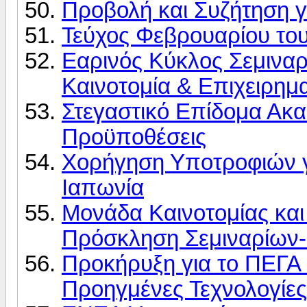
Προβολή και Συζήτηση γ
Τεύχος Φεβρουαρίου το
Εαρινός Κύκλος Σεμιναρ
Καινοτομία & Επιχειρημ
Στεγαστικό Επίδομα Ακαδ
Προϋποθέσεις
Χορήγηση Υποτροφιών γ
Ιαπωνία
Μονάδα Καινοτομίας και
Πρόσκληση Σεμιναρίων
Προκήρυξη για το ΠΕΓΑ 
Προηγμένες Τεχνολογίες