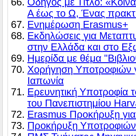
Οδηγός με Τίτλο: «Κοι
Α έως το Ω, Ένας πρακ
Ενημέρωση Erasmus+
Εκδηλώσεις για Mεταπτυ
στην Ελλάδα και στο Εξ
Ημερίδα με θέμα "Βιβλι
Χορήγηση Yποτροφιών γ
Ιαπωνία
Ερευνητική Υποτροφία 
του Πανεπιστημίου Harv
Erasmus Προκήρυξη για
Προκήρυξη Υποτροφιών