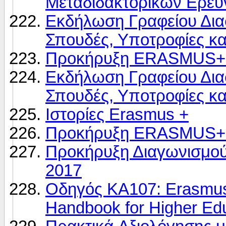
Μεταδιδακτορικών Ερευ
Εκδήλωση Γραφείου Δια
Σπουδές, Υποτροφίες κα
Προκήρυξη ERASMUS+ 
Εκδήλωση Γραφείου Δια
Σπουδές, Υποτροφίες κα
Ιστορίες Erasmus +
Προκήρυξη ERASMUS+ γ
Προκήρυξη Διαγωνισμού 
2017
Οδηγός ΚΑ107: Erasmus+ 
Handbook for Higher Educ