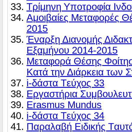
Τρίμηνη Υποτροφία Ινδο
Αμοιβαίες Μεταφορές Θ
2015
Έναρξη Διανομής Διδακτ
Εξαμήνου 2014-2015
Μεταφορά Θέσης Φοίτη
Κατά την Διάρκεια των 
i-δάστα Tεύχος 33
Εργαστήρια Συμβουλευτ
Erasmus Mundus
i-δάστα Tεύχος 34
Παραλαβή Eιδικής Tαυτό