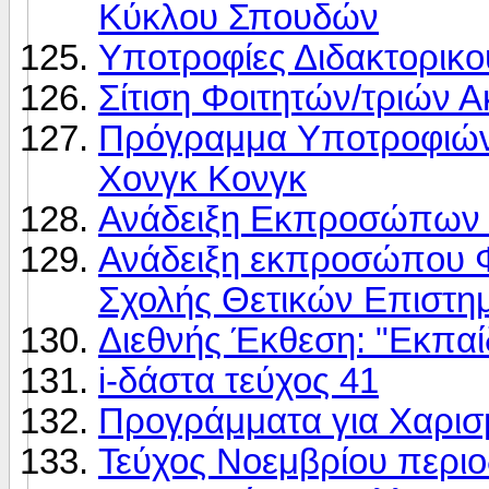
Κύκλου Σπουδών
Υποτροφίες Διδακτορικ
Σίτιση Φοιτητών/τριών 
Πρόγραμμα Yποτροφιών 
Χονγκ Κονγκ
Ανάδειξη Εκπροσώπων 
Ανάδειξη εκπροσώπου Φ
Σχολής Θετικών Επιστη
Διεθνής Έκθεση: "Εκπα
i-δάστα τεύχος 41
Προγράμματα για Χαρισμ
Τεύχος Νοεμβρίου περι