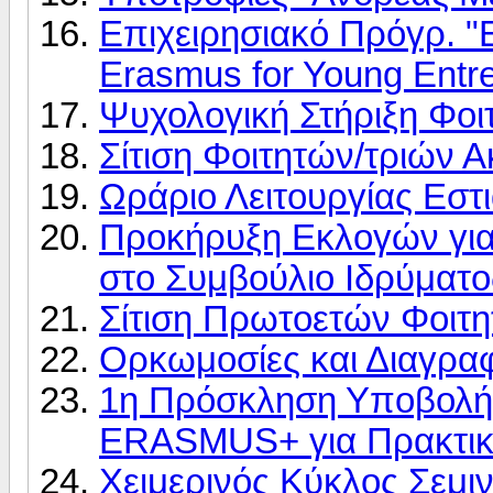
Επιχειρησιακό Πρόγρ. "
Erasmus for Young Entr
Ψυχολογική Στήριξη Φοι
Σίτιση Φοιτητών/τριών 
Ωράριο Λειτουργίας Εστ
Προκήρυξη Εκλογών γι
στο Συμβούλιο Ιδρύματο
Σίτιση Πρωτοετών Φοιτη
Ορκωμοσίες και Διαγρα
1η Πρόσκληση Υποβολής
ERASMUS+ για Πρακτικ
Xειμερινός Κύκλος Σεμι