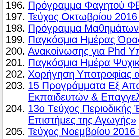
Πρόγραμμα Φαγητού Φ
Τεύχος Οκτωβρίου 2016
Πρόγραμμα Μαθημάτων
Παγκόσμια Ημέρας Όρα
Ανακοίνωσης για Phd Υ
Παγκόσμια Ημέρα Ψυχικ
Χορήγηση Υποτροφίας 
15 Προγράμματα Εξ Απ
Εκπαιδευτών & Επαγγελ
13ο Tεύχος Περιοδικής 
Επιστήμες της Αγωγής»
Τεύχος Νοεμβρίου 2016