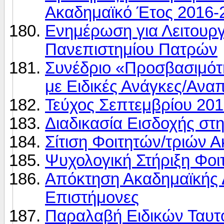
Ακαδημαϊκό Έτος 2016-
Ενημέρωση για Λειτουργ
Πανεπιστημίου Πατρών
Συνέδριο «Προσβασιμότ
με Ειδικές Ανάγκες/Ανα
Τεύχος Σεπτεμβρίου 20
Διαδικασία Εισδοχής στη
Σίτιση Φοιτητών/τριών 
Ψυχολογική Στήριξη Φοι
Απόκτηση Ακαδημαϊκής Δ
Επιστήμονες
Παραλαβή Ειδικών Ταυτ