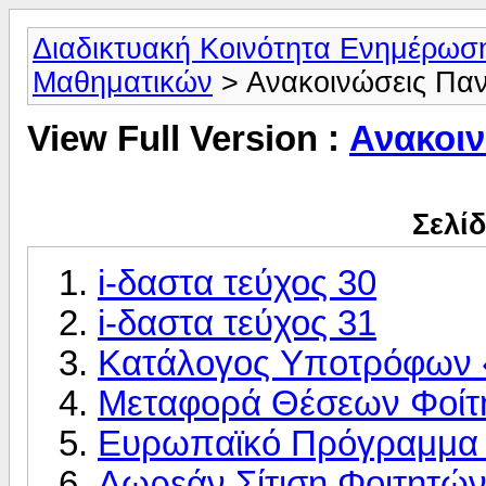
Διαδικτυακή Κοινότητα Ενημέρωσ
Μαθηματικών
> Ανακοινώσεις Πα
View Full Version :
Ανακοι
Σελίδ
i-δαστα τεύχος 30
i-δαστα τεύχος 31
Kατάλογος Yποτρόφων 
Μεταφορά Θέσεων Φοίτ
Ευρωπαϊκό Πρόγραμμα
Δωρεάν Σίτιση Φοιτητώ