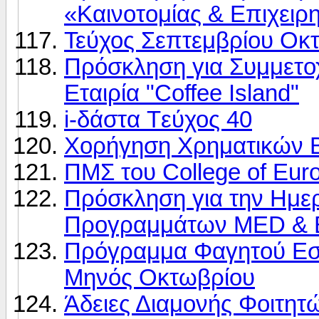
«Καινοτομίας & Επιχειρ
Τεύχος Σεπτεμβρίου Οκ
Πρόσκληση για Συμμετοχ
Εταιρία "Coffee Island"
i-δάστα Tεύχος 40
Χορήγηση Χρηματικών Β
ΠΜΣ του College of Eur
Πρόσκληση για την Ημε
Προγραμμάτων MED & 
Πρόγραμμα Φαγητού Εστι
Μηνός Οκτωβρίου
Άδειες Διαμονής Φοιτητ