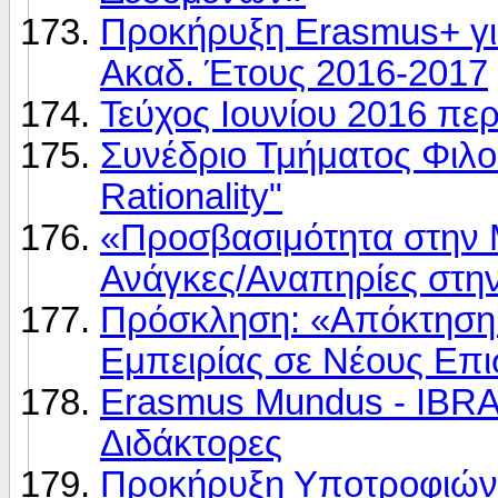
Προκήρυξη Erasmus+ γ
Ακαδ. Έτους 2016-2017
Τεύχος Ιουνίου 2016 πε
Συνέδριο Τμήματος Φιλο
Rationality"
«Προσβασιμότητα στην 
Ανάγκες/Αναπηρίες στη
Πρόσκληση: «Απόκτηση 
Εμπειρίας σε Νέους Επ
Erasmus Mundus - IBRAS
Διδάκτορες
Προκήρυξη Υποτροφιών