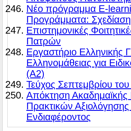
Νέο πρόγραμμα E-learni
Προγράμματα: Σχεδίαση
Επιστημονικές Φοιτητικ
Πατρών
Εργαστήριο Ελληνικής Γ
Ελληνομάθειας για Eιδι
(Α2)
Τεύχος Σεπτεμβρίου το
Απόκτηση Ακαδημαϊκής 
Πρακτικών Αξιολόγηση
Ενδιαφέροντος