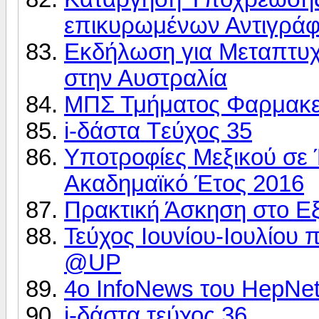
επικυρωμένων Αντιγρά
Εκδήλωση για Μεταπτυχ
στην Αυστραλία
ΜΠΣ Τμήματος Φαρμακε
i-δάστα Tεύχος 35
Υποτροφίες Μεξικού σε
Aκαδημαϊκό Έτος 2016
Πρακτική Άσκηση στο Εξ
Τεύχος Ιουνίου-Ιουλίου
@UP
4ο InfoNews του HepNe
i-δάστα τεύχος 36