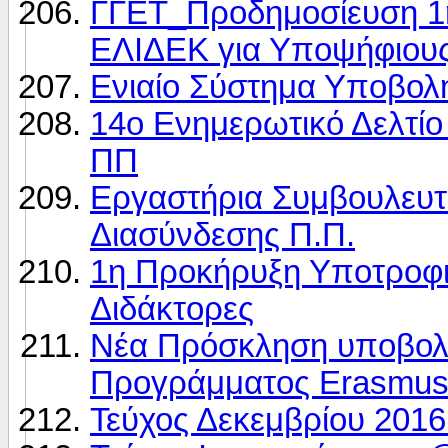
ΓΓΕΤ_Προδημοσίευση 1
ΕΛΙΔΕΚ για Υποψήφιους
Ενιαίο Σύστημα Υποβολ
14o Ενημερωτικό Δελτί
ΠΠ
Εργαστήρια Συμβουλευτι
Διασύνδεσης Π.Π.
1η Προκήρυξη Υποτροφ
Διδάκτορες
Νέα Πρόσκληση υποβολ
Προγράμματος Erasmus
Τεύχος Δεκεμβρίου 201