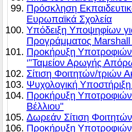
Πρόσκληση Eκπαιδευτι
Ευρωπαϊκά Σχολεία
Υπόδειξη Yποψηφίων γι
Προγράμματος Marshall 
Προκήρυξη Υποτροφιών 
‘"Ταμείον Αρωγής Απόρ
Σίτιση Φοιτητών/τριών 
Ψυχολογική Υποστήριξη
Προκήρυξη Υποτροφιών
Βέλλιου"
Δωρεάν Σίτιση Φοιτητώ
Προκήρυξη Υποτροφιών 