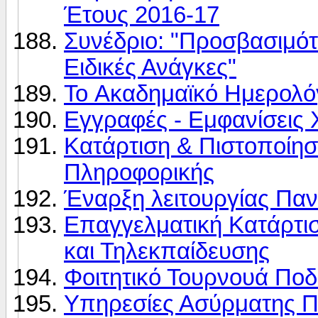
Έτους 2016-17
Συνέδριο: "Προσβασιμό
Ειδικές Ανάγκες"
Το Aκαδημαϊκό Hμερολό
Εγγραφές - Eμφανίσεις
Κατάρτιση & Πιστοποίη
Πληροφορικής
Έναρξη λειτουργίας Πα
Επαγγελματική Κατάρτι
και Τηλεκπαίδευσης
Φοιτητικό Τουρνουά Πο
Υπηρεσίες Ασύρματης 