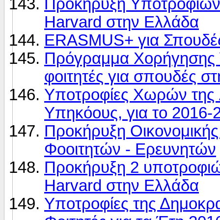
Προκήρυξη Yποτροφιών 
Harvard στην Ελλάδα
ERASMUS+ για Σπουδές
Πρόγραμμα Xορήγησης 
φοιτητές για σπουδές στ
Υποτροφίες Χωρών της
Yπηκόους, για το 2016-
Προκήρυξη Οικονομικής
Φοοιτητών - Ερευνητών
Προκήρυξη 2 υποτροφιώ
Harvard στην Ελλάδα
Yποτροφίες της Δημοκρα