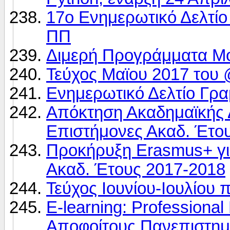
17o Ενημερωτικό Δελτί
ΠΠ
Διμερή Προγράμματα Μ
Τεύχος Μαϊου 2017 του
Ενημερωτικό Δελτίο Γρ
Απόκτηση Ακαδημαϊκής Δ
Επιστήμονες Ακαδ. Έτο
Προκήρυξη Erasmus+ γ
Ακαδ. Έτους 2017-2018
Τεύχος Ιουνίου-Ιουλίου
E-learning: Professional
Αποφοίτους Πανεπιστημ