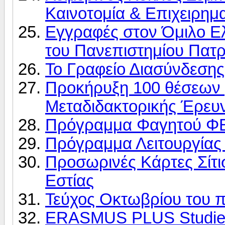
Καινοτομία & Επιχειρημ
Εγγραφές στον Όμιλο 
του Πανεπιστημίου Πατ
Το Γραφείο Διασύνδεση
Προκήρυξη 100 θέσεων 
Μεταδιδακτορικής Έρευ
Πρόγραμμα Φαγητού Φ
Πρόγραμμα Λειτουργίας 
Προσωρινές Κάρτες Σίτισ
Εστίας
Τεύχος Οκτωβρίου του 
ERASMUS PLUS Studie