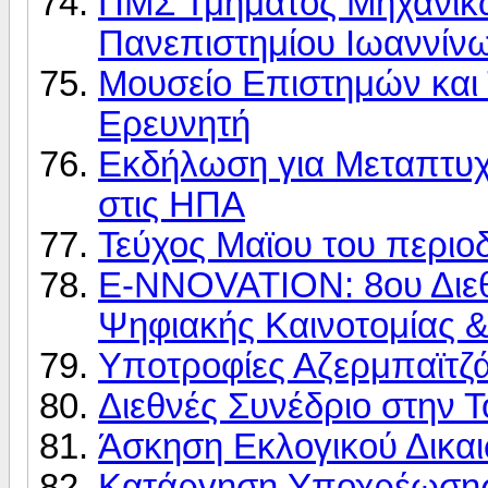
ΠΜΣ Τμήματος Μηχανικώ
Πανεπιστημίου Ιωαννίν
Μουσείο Επιστημών και 
Ερευνητή
Εκδήλωση για Μεταπτυχ
στις ΗΠΑ
Τεύχος Μαϊου του περι
Ε-ΝΝOVATION: 8ου Διεθ
Ψηφιακής Καινοτομίας &
Υποτροφίες Αζερμπαϊτζ
Διεθνές Συνέδριο στην Τ
Άσκηση Eκλογικού Δικαι
Κατάργηση Yποχρέωση