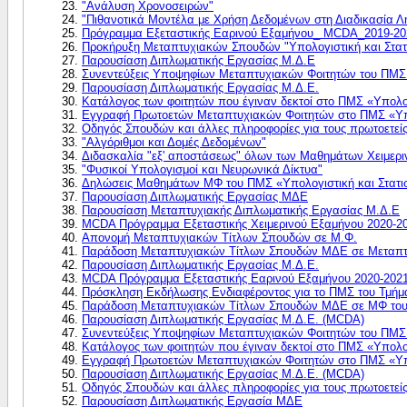
"Ανάλυση Χρονοσειρών"
"Πιθανοτικά Μοντέλα με Χρήση Δεδομένων στη Διαδικασία 
Πρόγραμμα Εξεταστικής Eαρινού Εξαμήνου_ MCDA_2019-20
Προκήρυξη Μεταπτυχιακών Σπουδών "Υπολογιστική και Στατ
Παρουσίαση Διπλωματικής Εργασίας Μ.Δ.Ε
Συνεντεύξεις Υποψηφίων Μεταπτυχιακών Φοιτητών του ΠΜΣ 
Παρουσίαση Διπλωματικής Εργασίας Μ.Δ.Ε.
Κατάλογος των φοιτητών που έγιναν δεκτοί στο ΠΜΣ «Υπολο
Εγγραφή Πρωτοετών Μεταπτυχιακών Φοιτητών στο ΠΜΣ «Υπολ
Οδηγός Σπουδών και άλλες πληροφορίες για τους πρωτοετείς
"Αλγόριθμοι και Δομές Δεδομένων"
Διδασκαλία "εξ' αποστάσεως" όλων των Μαθημάτων Χειμερ
"Φυσικοί Yπολογισμοί και Nευρωνικά Δίκτυα"
Δηλώσεις Μαθημάτων ΜΦ του ΠΜΣ «Υπολογιστική και Στατισ
Παρουσίαση Διπλωματικής Εργασίας ΜΔΕ
Παρουσίαση Μεταπτυχιακής Διπλωματικής Εργασίας Μ.Δ.Ε
MCDA Πρόγραμμα Εξεταστικής Χειμερινού Εξαμήνου 2020-2
Απονομή Μεταπτυχιακών Τίτλων Σπουδών σε Μ.Φ.
Παράδοση Μεταπτυχιακών Τίτλων Σπουδών ΜΔΕ σε Μεταπτυ
Παρουσίαση Διπλωματικής Εργασίας Μ.Δ.Ε.
MCDA Πρόγραμμα Εξεταστικής Εαρινού Εξαμήνου 2020-202
Πρόσκληση Εκδήλωσης Ενδιαφέροντος για το ΠΜΣ του Τμήμα
Παράδοση Μεταπτυχιακών Τίτλων Σπουδών ΜΔΕ σε ΜΦ τ
Παρουσίαση Διπλωματικής Εργασίας Μ.Δ.Ε. (MCDA)
Συνεντεύξεις Υποψηφίων Μεταπτυχιακών Φοιτητών του ΠΜΣ 
Κατάλογος των φοιτητών που έγιναν δεκτοί στο ΠΜΣ «Υπολο
Εγγραφή Πρωτοετών Μεταπτυχιακών Φοιτητών στο ΠΜΣ «Υπολ
Παρουσίαση Διπλωματικής Εργασίας Μ.Δ.Ε. (MCDA)
Οδηγός Σπουδών και άλλες πληροφορίες για τους πρωτοετείς
Παρουσίαση Διπλωματικής Εργασία ΜΔΕ