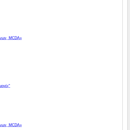
μένων, MCDA»
μογές"
μένων, MCDA»