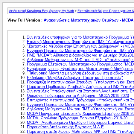
Διαδικτυακή Κοινότητα Ενημέρωσης My.Math
>
Εκπαιδευτικά Θέματα Προπτυχιακών & 
View Full Version :
Ανακοινώσεις Μεταπτυχιακών Θεμάτων - MCDA
Συνεντεύξεις υποψηφίων για το Μεταπτυχιακό Πρόγραμμα Υπ
Επιλογή Μεταπτυχιακών Φοιτητών στο ΠΜΣ "Υπολογιστική κα
"Στατιστικές Μέθοδοι στην Επιστήμη των Δεδομένων" - (MCD
Εγγραφή Πρωτοετών Μεταπτυχιακών Φοιτητών στο ΠΜΣ «Υπολ
ΠΜΣ "MCDA": Αίθουσα Διδασκαλίας για τη Δευτέρα 8/10/201
Δηλώσεις Μαθημάτων των Μ.Φ. του Π.Μ.Σ. «Υπολογιστική κα
Πρόγραμμα Εξετάσεων Μεταπτυχιακού Προγράμματος "MCD
Ενημέρωση για τις Eξετάσεις του Mεταπτυχιακού Mαθήματος
"Πιθανοτικά Μοντέλα με χρήση Δεδομένων στη Διαδικασία 
Εκδήλωση "Μεγάλα Δεδομένα: Τάσεις και Προοπτικές"
Προκήρυξη Μεταπτυχιακών Σπουδών "Υπολογιστική και Στατ
Παράταση Προθεσμίας Υποβολής Αιτήσεων στο ΠΜΣ "Υπολογισ
Συνεντεύξεις "Υπολογιστική και Στατιστική Αναλυτική στην
Ωρολόγιο Πρόγραμμα για το Ά εξάμηνο - MCDA 2019-2020
Eπιτυχόντες Μεταπτυχιακό Πρόγραμμα «Υπολογιστική και Στ
Εγγραφή Πρωτοετών Μεταπτυχιακών Φοιτητών στο ΠΜΣ «Υπολ
Δηλώσεις Μαθημάτων ΜΦ του ΠΜΣ «Υπολογιστική και Στατισ
MCDA Πρόγραμμα Εξεταστικής Χειμερινού Εξαμήνου 2019-2
MCDA. Ωρολόγιο Πρόγραμμα Εαρινού Εξαμήνου 2019-20
MCDA - Αναθεωρημένο Ωρολόγιο Πρόγραμμα Εαρινού Εξαμή
Παρουσίαση Διπλωματικής Εργασίας Μ.Δ.Ε
Παράταση στις Δηλώσεις Μαθημάτων ΜΦ του ΠΜΣ "Υπολογιστ