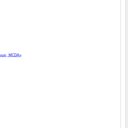
μένων, MCDA»