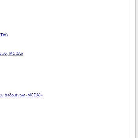
CDA)
μένων, MCDA»
 των Δεδομένων -MCDA)»