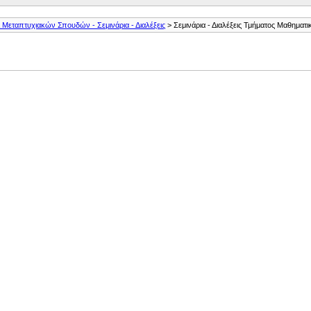
Μεταπτυχιακών Σπουδών - Σεμινάρια - Διαλέξεις
> Σεμινάρια - Διαλέξεις Τμήματος Μαθηματ