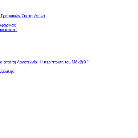
η Γραμμικών Συστημάτων)
αφαρίκας"
αφαρίκας"
α από τη Λογοτεχνία: Η περίπτωση του Μάκβεθ "
ξέλιξης"