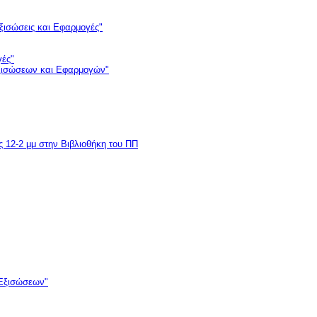
ξισώσεις και Εφαρμογές"
γές"
Εξισώσεων και Εφαρμογών"
ις 12-2 μμ στην Βιβλιοθήκη του ΠΠ
 Εξισώσεων"