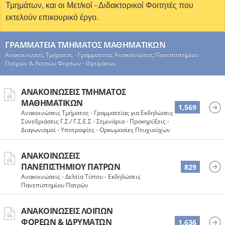
Τμημάτων, και οι Μετ/κοί - Διδακτορικοί Φοιτητές που
εκτελούν επικουρικό έργο.
ΓΡΑΜΜΑΤΕΊΑ ΤΜΉΜΑΤΟΣ ΜΑΘΗΜΑΤΙΚΏΝ
Ανακοινώσεις Τμήματος - Γραμματείας Ανακοινώσεις Πανεπιστημίου
Πατρών & Λοιπών Φορέων - Ιδρυμάτων
ΑΝΑΚΟΙΝΏΣΕΙΣ ΤΜΉΜΑΤΟΣ
ΜΑΘΗΜΑΤΙΚΏΝ
1,569
Ανακοινώσεις Τμήματος - Γραμματείας για Εκδηλώσεις -
Συνεδριάσεις Γ.Σ./ Γ.Σ.Ε.Σ - Σεμινάρια - Προκηρύξεις -
Διαγωνισμοί - Υποτροφίες - Ορκωμοσίες Πτυχιούχων
ΑΝΑΚΟΙΝΏΣΕΙΣ
ΠΑΝΕΠΙΣΤΗΜΊΟΥ ΠΑΤΡΏΝ
829
Ανακοινώσεις - Δελτία Τύπου - Εκδηλώσεις
Πανεπιστημίου Πατρών
ΑΝΑΚΟΙΝΏΣΕΙΣ ΛΟΙΠΏΝ
ΦΟΡΈΩΝ & ΙΔΡΥΜΆΤΩΝ
1,636